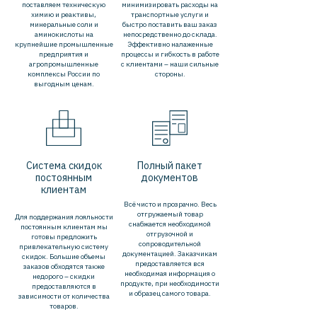
поставляем техническую
минимизировать расходы на
химию и реактивы,
транспортные услуги и
минеральные соли и
быстро поставить ваш заказ
аминокислоты на
непосредственно до склада.
крупнейшие промышленные
Эффективно налаженные
предприятия и
процессы и гибкость в работе
агропромышленные
с клиентами – наши сильные
комплексы России по
стороны.
выгодным ценам.
Система скидок
Полный пакет
постоянным
документов
клиентам
Всё чисто и прозрачно. Весь
отгружаемый товар
Для поддержания лояльности
снабжается необходимой
постоянным клиентам мы
отгрузочной и
готовы предложить
сопроводительной
привлекательную систему
документацией. Заказчикам
скидок. Большие объемы
предоставляется вся
заказов обходятся также
необходимая информация о
недорого – скидки
продукте, при необходимости
предоставляются в
и образец самого товара.
зависимости от количества
товаров.