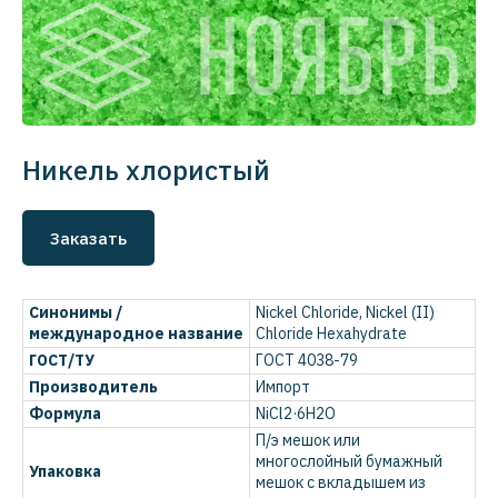
Никель хлористый
Заказать
Синонимы /
Nickel Chloride, Nickel (II)
международное название
Chloride Hexahydrate
ГОСТ/ТУ
ГОСТ 4038-79
Производитель
Импорт
Формула
NiCl2·6H2O
П/э мешок или
многослойный бумажный
Упаковка
мешок с вкладышем из