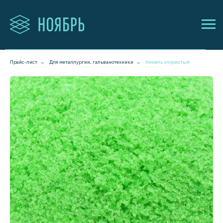
Прайс-лист
→
Для металлургии, гальванотехники
→
Никель хлористый